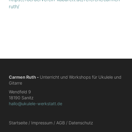
ruth/
Carmen Ruth -
Unterricht und Workshops für Ukulele und
Gitarre
Wendfeld 9
18190 Sanitz
hallo@ukulele-werkstatt.de
Startseite
Impressum
AGB
Datenschutz